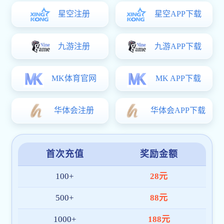
意大利媒体报道格林伍德受到尤文多特马
竞等多家俱乐部关注
近日，意大利媒体报道称，曼联年轻前锋梅森·格林伍
德引起了尤文图斯、马德里竞技等多家欧洲顶级俱乐
部的关注。这一消息无疑为格林伍德的未来增添了许
多悬念。作为曼联青训出身的天才球员，格林伍德在
场上的表现一直备受期待。然而，由于他的职业生涯
中曾经历过一些波折，这次受到众多豪门球队关注，
意味着他有可能迎来新的机遇。本文将从格林伍德的
职业背景、各大俱乐部的关注原因、潜在转会影响以