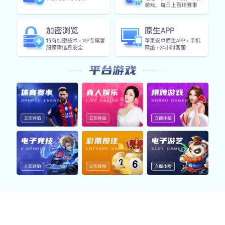
重返赛场的机会。他重新回到训练场上，并在预备队
中展示了自己的能力，引来了不少球迷与专家的关
注。随着他状态逐渐恢复，各大俱乐部也开始密切留
意这位年轻前锋的发展动态。
2、多家俱乐部为何关注他
尤文图斯与马德里竞技等球队之所以对格林伍德表现
出浓厚兴趣，主要是因为他们希望借助他的技术特点
来增强球队阵容。作为一名具备极强个人突破能力和
得分本能的前锋，格林伍德能够为任何球队带来显著
帮助。
此外，这些豪门球队近年来都在寻求增强攻击力，以
便在国内外赛场上取得更好的成绩。尤文图斯近期面
临着前锋老化的问题，而马竞则需要更多年轻血液以