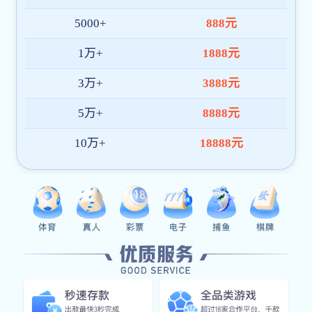
平台不对因网络问题、第三方系统故障等引发的内容偏差或使用
后果承担责任。
8. 法律适用
本协议适用中华人民共和国法律，争议将提交至平台所在地法院
依法处理。
9. 联系我们
如有任何疑问或建议，请联系邮箱：support@tskee.com。
荣誉与成就
爱游戏体育官网 在多个国际赛事科技平台评比中脱颖而出，