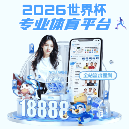
立即注册
隐私政策
1. 本应用是否会收集我的个人信息？
是的，爱游戏体育官网平台在提供赛事服务过程中会
依据权限收集基础资料（如手机号、设备信息、使用
记录等）以提升服务体验。
2. 收集这些信息的目的是什么？
3. 我的信息会被共享或出售吗？