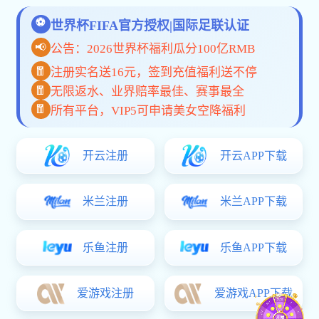
4. 我的信息会保存多久？是否安全？
5. 我能修改或删除我的信息吗？
6. 如何联系我们处理隐私相关问题？
风险防御图谱
爱游戏体育官网持续构建动态风险模型，以图谱方式展示平
台应对潜在威胁的关键策略。