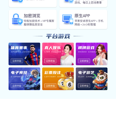
各大俱乐部的关注。正因如此，他很快进入了更高水
平的青年队，并与其他优秀球员展开激烈竞争，锻炼
自己的能力。
在这个过程中，文班亚马始终保持着执着与热情。他
清楚地知道自己的目标，并愿意为此付出努力。从每
天早晨训练到晚上归家，他用坚持不懈证明了自己的
决心。这段时间里，他不仅提高了自己的技艺，更培
养了坚韧不拔的人生态度，为未来的发展奠定了坚实
基础。
2、成长历程中的挑战
尽管拥有优越条件，但文班亚马并非一路顺风。在他
的成长过程中遇到了不少挫折和困难。在青少年时
期，由于身体发育不均衡，他曾遭受过伤病困扰。这