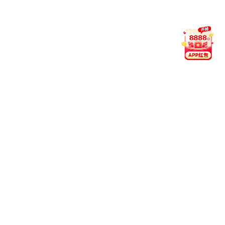
极总结经验教训，不断调整自己的打法。他明白只有
通过不断学习才能适应快速变化的竞技环境。因此，
在日常训练之外，他还会利用空闲时间观看录像分
析，提高自身技战术水平。这种严谨态度赢得了队友
及教练们的一致赞誉，也为日后的职业生涯铺平道
路。
4、自我组织应援会
随着职业生涯的发展，越来越多的人开始关注并支持
文班亚马。在此背景下，一个由热爱篮球的小伙伴们
组成的自我组织应援会悄然成立。这个团队致力于为
文班亚马加油助威，他们希望通过集体力量传递积极
向上的精神，为这位年轻球员提供精神支持。