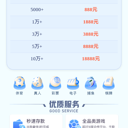
景、成长经历、职业生涯以及应援会的故事四个方面
进行详细阐述，以全面呈现这位年轻球员背后的感人
故事。
1、文班亚马的个人背景
文班亚马出生于2004年，在法国巴黎长大。他从小就
表现出对篮球的浓厚兴趣，并在很小的时候便开始接
触这项运动。家庭环境对他的影响不可忽视，父母都
是运动爱好者，特别是父亲曾是一名职业篮球运动
员。这种家庭氛围让文班亚马能够从小接受专业训
练，并形成扎实的基础。
随着年龄增长，文班亚马逐渐展现出惊人的天赋和潜
力。他不仅身高优势明显，更具备极佳的灵活性和技
术水平。在青少年比赛中，他频频打破记录，引起了