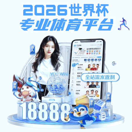
立即注册
爱游戏体育官网
官网 ·
权威体育数据平台
爱游戏体育官网 OFFICIAL WEBSITE
自2022年创立以来，
爱游戏体育官网
致力于为用户提
供包括NBA、英超、欧洲杯、LPL在内的热门赛事直播
与数据服务，广受用户信赖。
立即下载爱游戏体育官网APP